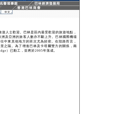
旅遊人士歡迎。巴林是區內最受歡迎的旅遊地點，
從歐洲及亞洲的旅客人數亦不斷上升。巴林國際機場
前往中東其他地方的班次尤為頻密。在陸路而言，
公里之隔。為了增進巴林及卡塔爾雙方的關係，兩
ridge）已動工，並將於2005年落成。