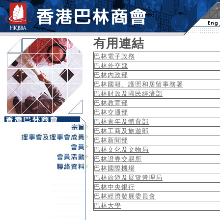
有用連結
巴林電子政務
巴林外交部
巴林內政部
巴林國籍、護照和居留事務署
巴林財政及國民經濟部
巴林教育部
巴林交通部
巴林青年及體育部
巴林工商及旅遊部
巴林新聞部
巴林文化及文物局
巴林證券交易所
巴林國際機場
巴林旅遊及展覽管理局
巴林中央銀行
巴林經濟發展委員會
巴林大學